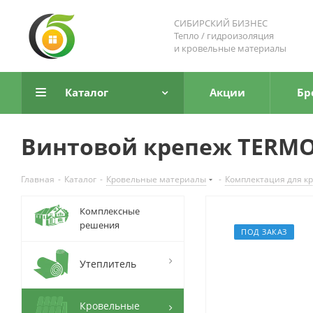
СИБИРСКИЙ БИЗНЕС
Тепло / гидроизоляция
и кровельные материалы
Каталог
Акции
Бр
Винтовой крепеж TERMOC
Главная
-
Каталог
-
Кровельные материалы
-
Комплектация для к
Комплексные
решения
ПОД ЗАКАЗ
Утеплитель
Кровельные