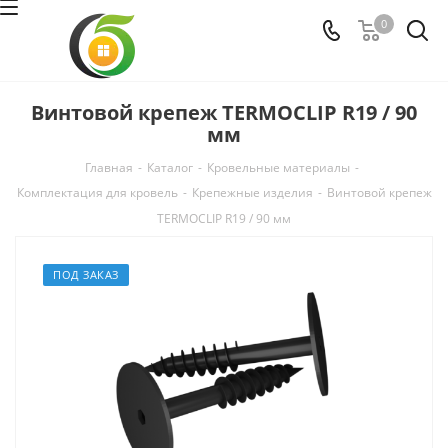
0
Винтовой крепеж TERMOCLIP R19 / 90
мм
Главная
-
Каталог
-
Кровельные материалы
-
Комплектация для кровель
-
Крепежные изделия
-
Винтовой крепеж
TERMOCLIP R19 / 90 мм
ПОД ЗАКАЗ