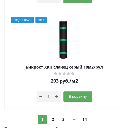
ПОД ЗАКАЗ
ХИТ
Бикрост ХКП сланец серый 10м2/рул
203
руб.
/м2
В корзину
1
2
3
14