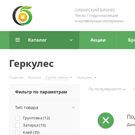
СИБИРСКИЙ БИЗНЕС
Тепло / гидроизоляция
и кровельные материалы
Каталог
Акции
Бр
Геркулес
Главная
-
Каталог
-
Сухие смеси
-
Геркулес
По популярности
Фильтр по параметрам
Тип товара
По
Грунтовка (
12
)
Данн
Затирка (
16
)
Клей (
35
)