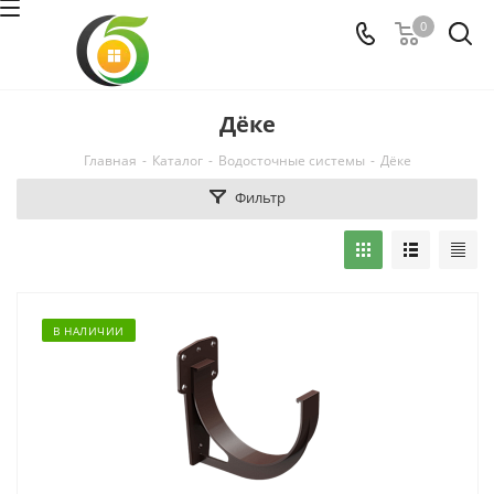
0
Дёке
Главная
-
Каталог
-
Водосточные системы
-
Дёке
Фильтр
В НАЛИЧИИ