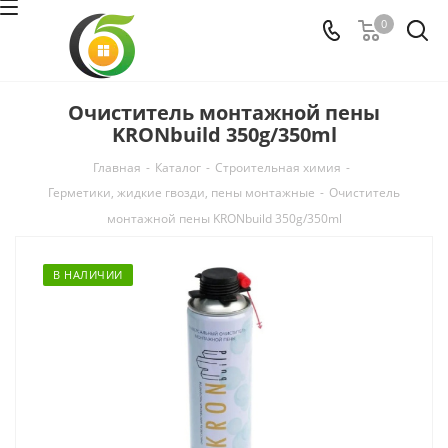
0
Очиститель монтажной пены
KRONbuild 350g/350ml
Главная
-
Каталог
-
Строительная химия
-
Герметики, жидкие гвозди, пены монтажные
-
Очиститель
монтажной пены KRONbuild 350g/350ml
В НАЛИЧИИ