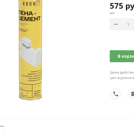
575
ру
шт
В корз
Цена действи
цен в рознич