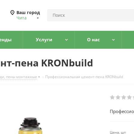
Ваш город
Чита
енды
Услуги
О нас
нт-пена KRONbuild
зди, пены монтажные
-
Профессиональная цемент-пена KRONbuild
Профессио
Цена, шт